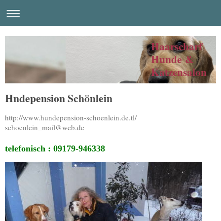
Haarscharf
Hunde &
Katzensalon
Hndepension Schönlein
http://www.hundepension-schoenlein.de.tl/
schoenlein_mail@web.de
telefonisch : 09179-946338